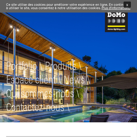
x
Ce site utilise des cookies pour améliorer votre expérience en ligne. En continuant
à utiliser le site, vous consentez à notre utilisation des cookies.
Plus d'information...
Portfolio
\
Produits
\
Espace client
\
News
\
Qui sommes-nous
\
Contactez-nous
\